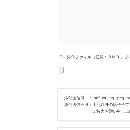
７、添付ファィル（任意：８ＭＢまで
添付送信可 ：.pdf .txt .jpg .
添付送信不可：上記以外の拡張子フ
ご協力お願い申し上げ