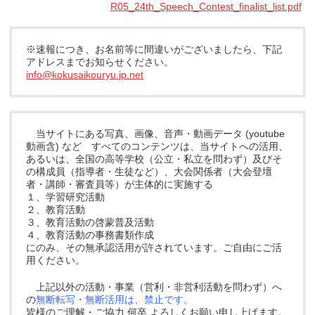
R05_24th_Speech_Contest_finalist_list.pdf
※速報につき、お名前等に間違いがございましたら、下記
アドレスまでお知らせください。
info@kokusaikouryu.jp.net
当サイトにある写真、画像、音声・動画データ (youtube
動画含) など すべてのコンテンツは、当サイトへの活用、
あるいは、全国の高等学校（公立・私立を問わず）及びそ
の構成員（指導者・生徒など）、大会関係者（大会登壇
者・講師・審査員等）が主体的に実施する
１、学習研究活動
２、教育活動
３、教育活動の啓蒙普及活動
４、教育活動の事務書類作成
にのみ、その無承認活用が許されています。ご自由にご活
用ください。
上記以外の活動・事業（営利・非営利活動を問わず）へ
の
無断転写・無断活用は、禁止です。
皆様のご理解・ご協力 何卒 よろしくお願い申し上げます。