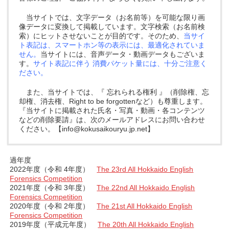
当サイトでは、文字データ（お名前等）を可能な限り画
像データに変換して掲載しています。文字検索（お名前検
索）にヒットさせないことが目的です。そのため、
当サイ
ト表記は、スマートホン等の表示には、最適化されていま
せん。
当サイトには、音声データ・動画データもございま
す。
サイト表記に伴う 消費パケット量には、十分ご注意く
ださい。
また、当サイトでは、『 忘れられる権利 』（削除権、忘
却権、消去権、Right to be forgottenなど）も尊重します。
『当サイトに掲載された氏名・写真・動画・各コンテンツ
などの削除要請』は、次のメールアドレスにお問い合わせ
ください。【info@kokusaikouryu.jp.net】
過年度
2022年度（令和 4年度）
The 23rd All Hokkaido English
Forensics Competition
2021年度（令和 3年度）
The 22nd All Hokkaido English
Forensics Competition
2020年度（令和 2年度）
The 21st All Hokkaido English
Forensics Competition
2019年度（平成元年度）
The 20th All Hokkaido English