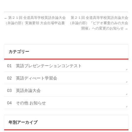
←
第２１回 全道高等学校英語弁論大会
第２１回 全道高等学校英語弁論大会
（弁論の部）実施要領 大会出場申込書
（弁論の部）『ビデオ審査のみの大会
開催』への変更のお知らせ
→
カテゴリー
01 英語ブレゼンテーションコンテスト
02 英語ディべート学習会
03 英語弁論大会
04 その他 お知らせ
年別アーカイブ