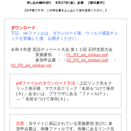
ダウンロード
下記 xlsファィルは、ダウンロード後、ウィルス感染チェ
ックを実施した後、お開きください。
令和３年度 英語ディベート大会 第１２回 石狩支部大会
実施要領 ： ・
01_R3_ed_ishikari.pdf
参加申込書 ： ・
02_R3_ed_ishikari.pdf
・
02_R3_ed_ishikari.xls
pdfファイルのダウンロード方法
：上記リンク先をク
リック表示後、マウス右クリック『名前をつけて保存
(Ａ) 』あるいは、ブラウザにある『ファィル(Ｆ) 』
→『 名前をつけて保存(Ａ) 』
注意
：当サイトに表記されている実施要領 並びに 参
加申込書は、画像ファィルです。画像にあるリンク先